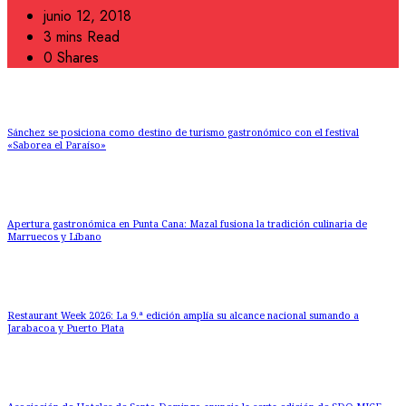
junio 12, 2018
3 mins Read
0 Shares
Sánchez se posiciona como destino de turismo gastronómico con el festival
«Saborea el Paraíso»
Apertura gastronómica en Punta Cana: Mazal fusiona la tradición culinaria de
Marruecos y Líbano
Restaurant Week 2026: La 9.ª edición amplía su alcance nacional sumando a
Jarabacoa y Puerto Plata