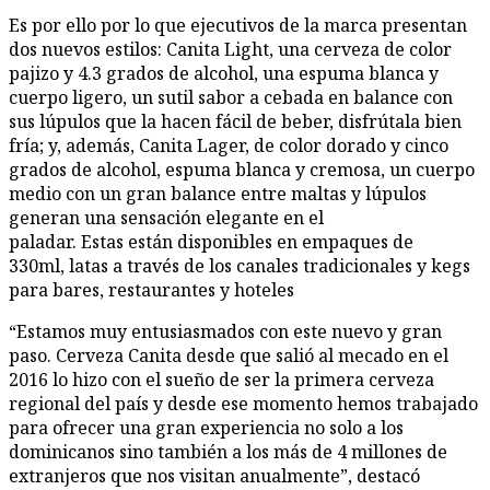
Es por ello por lo que ejecutivos de la marca presentan
dos nuevos estilos: Canita Light, una cerveza de color
pajizo y 4.3 grados de alcohol, una espuma blanca y
cuerpo ligero, un sutil sabor a cebada en balance con
sus lúpulos que la hacen fácil de beber, disfrútala bien
fría; y, además, Canita Lager, de color dorado y cinco
grados de alcohol, espuma blanca y cremosa, un cuerpo
medio con un gran balance entre maltas y lúpulos
generan una sensación elegante en el
paladar.
Estas están
disponibles en empaques de
330ml,
latas a través de los canales tradicionales
y kegs
para bares, restaurantes y hoteles
“Estamos muy entusiasmados con este nuevo y gran
paso. Cerveza Canita desde que salió al me
c
ado en el
2016
lo hizo
con el sueño de ser la primera cerveza
regional del país y desde ese momento hemos trabajado
para ofrecer una gran experiencia no solo a los
dominicanos sino también a los más de 4 millones de
extranjeros que nos visitan anualmente”
, destac
ó