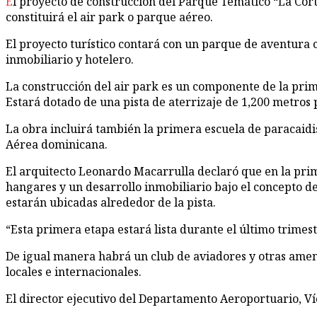
El proyecto de construcción del Parque Temático “La Cortina”, de capital privado, se levanta en Las Lagunas de Nisibón, Higüey, donde uno de sus principales atractivos lo
constituirá el air park o parque aéreo.
El proyecto turístico contará con un parque de aventura c
inmobiliario y hotelero.
La construcción del air park es un componente de la prim
Estará dotado de una pista de aterrizaje de 1,200 metros 
La obra incluirá también la primera escuela de paracaid
Aérea dominicana.
El arquitecto Leonardo Macarrulla declaró que en la prim
hangares y un desarrollo inmobiliario bajo el concepto d
estarán ubicadas alrededor de la pista.
“Esta primera etapa estará lista durante el último trimest
De igual manera habrá un club de aviadores y otras amen
locales e internacionales.
El director ejecutivo del Departamento Aeroportuario, Víc