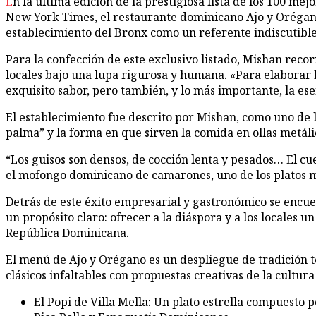
En la última edición de la prestigiosa lista de los 100 mejores restaurantes del estado de New York, elaborada por la reputada crítica gastronómica Ligaya Mishan para The
New York Times, el restaurante dominicano Ajo y Orégano 
establecimiento del Bronx como un referente indiscutible,
Para la confección de este exclusivo listado, Mishan reco
locales bajo una lupa rigurosa y humana. «Para elaborar la 
exquisito sabor, pero también, y lo más importante, la ese
El establecimiento fue descrito por Mishan, como uno de 
palma” y la forma en que sirven la comida en ollas metáli
“Los guisos son densos, de cocción lenta y pesados… El cue
el mofongo dominicano de camarones, uno de los platos m
Detrás de este éxito empresarial y gastronómico se encue
un propósito claro: ofrecer a la diáspora y a los locales 
República Dominicana.
El menú de Ajo y Orégano es un despliegue de tradición 
clásicos infaltables con propuestas creativas de la cultura
El Popi de Villa Mella: Un plato estrella compuesto p