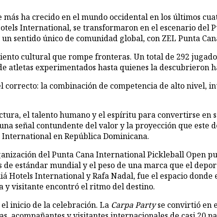
tels International, se transformaron en el escenario del P
 un sentido único de comunidad global, con ZEL Punta Cana
nto cultural que rompe fronteras. Un total de 292 jugador
sde atletas experimentados hasta quienes la descubrieron 
l correcto: la combinación de competencia de alto nivel, i
ctura, el talento humano y el espíritu para convertirse en
 una señal contundente del valor y la proyección que este d
s International en República Dominicana.
ganización del Punta Cana International Pickleball Open pu
as de estándar mundial y el peso de una marca que el depo
eliá Hotels International y Rafa Nadal, fue el espacio donde
a y visitante encontró el ritmo del destino.
 el inicio de la celebración. La
Carpa Party
se convirtió en 
tas, acompañantes y visitantes internacionales de casi 20 