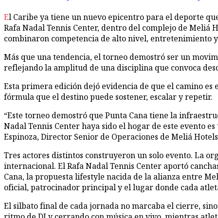
El Caribe ya tiene un nuevo epicentro para el deporte que más ha crecido en el mundo occidental en los últimos cuatro años. Del 19 al 21 de junio de 2026, las canchas del
Rafa Nadal Tennis Center, dentro del complejo de Meliá Ho
combinaron competencia de alto nivel, entretenimiento y
Más que una tendencia, el torneo demostró ser un movimie
reflejando la amplitud de una disciplina que convoca de
Esta primera edición dejó evidencia de que el camino es e
fórmula que el destino puede sostener, escalar y repetir.
“Este torneo demostró que Punta Cana tiene la infraestru
Nadal Tennis Center haya sido el hogar de este evento es
Espinoza, Director Senior de Operaciones de Meliá Hotel
Tres actores distintos construyeron un solo evento. La or
internacional. El Rafa Nadal Tennis Center aportó canch
Cana, la propuesta lifestyle nacida de la alianza entre M
oficial, patrocinador principal y el lugar donde cada atlet
El silbato final de cada jornada no marcaba el cierre, sino
ritmo de DJ y cerrando con música en vivo, mientras atle