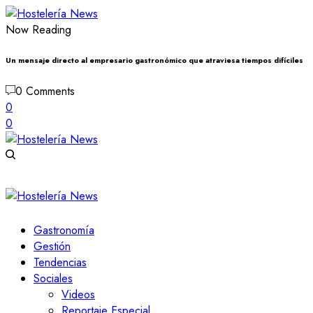
Now Reading
Un mensaje directo al empresario gastronómico que atraviesa tiempos difíciles
0 Comments
0
0
Gastronomía
Gestión
Tendencias
Sociales
Videos
Reportaje Especial