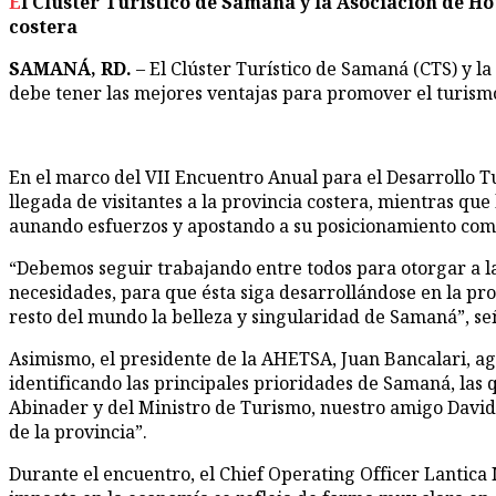
El Clúster Turístico de Samaná y la Asociación de Hoteles y Empresas Turísticas de Samaná ven en séptimo arte un impulso de visitantes para la provincia
costera
SAMANÁ, RD.
– El Clúster Turístico de Samaná (CTS) y 
debe tener las mejores ventajas para promover el turismo e
En el marco del VII Encuentro Anual para el Desarrollo T
llegada de visitantes a la provincia costera, mientras qu
aunando esfuerzos y apostando a su posicionamiento como
“Debemos seguir trabajando entre todos para otorgar a la
necesidades, para que ésta siga desarrollándose en la pr
resto del mundo la belleza y singularidad de Samaná”, se
Asimismo, el presidente de la AHETSA, Juan Bancalari, agr
identificando las principales prioridades de Samaná, las 
Abinader y del Ministro de Turismo, nuestro amigo David 
de la provincia”.
Durante el encuentro, el Chief Operating Officer Lantica 