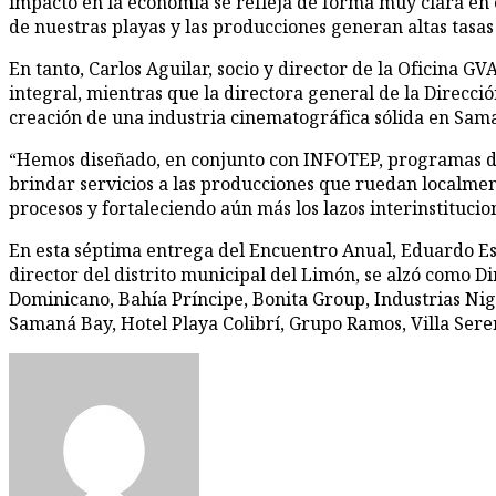
impacto en la economía se refleja de forma muy clara en e
de nuestras playas y las producciones generan altas tasas
En tanto, Carlos Aguilar, socio y director de la Oficina
integral, mientras que la directora general de la Direcci
creación de una industria cinematográfica sólida en Saman
“Hemos diseñado, en conjunto con INFOTEP, programas de
brindar servicios a las producciones que ruedan localmente
procesos y fortaleciendo aún más los lazos interinstitucion
En esta séptima entrega del Encuentro Anual, Eduardo Es
director del distrito municipal del Limón, se alzó como D
Dominicano, Bahía Príncipe, Bonita Group, Industrias 
Samaná Bay, Hotel Playa Colibrí, Grupo Ramos, Villa Sere