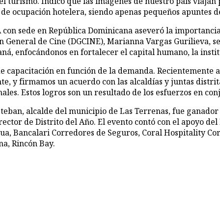
l turismo. Indicó que las imágenes de nuestro país viajan 
 de ocupación hotelera, siendo apenas pequeños apuntes de 
 GVA con sede en República Dominicana aseveró la importanc
ón General de Cine (DGCINE), Marianna Vargas Gurilieva, señ
á, enfocándonos en fortalecer el capital humano, la institu
 capacitación en función de la demanda. Recientemente a
, y firmamos un acuerdo con las alcaldías y juntas distrita
ales. Estos logros son un resultado de los esfuerzos en conj
teban, alcalde del municipio de Las Terrenas, fue ganado
irector de Distrito del Año. El evento contó con el apoyo d
Nigua, Bancalari Corredores de Seguros, Coral Hospitali
na, Rincón Bay.