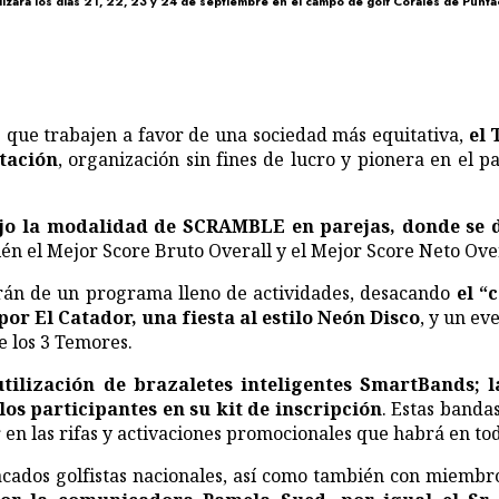
alizará los días 21, 22, 23 y 24 de septiembre en el campo de golf Corales de Punt
es que trabajen a favor de una sociedad más equitativa,
el 
tación
, organización sin fines de lucro y pionera en el 
jo la modalidad de SCRAMBLE en parejas, donde se di
én el Mejor Score Bruto Overall y el Mejor Score Neto Over
arán de un programa lleno de actividades, desacando
el “
r El Catador, una fiesta al estilo Neón Disco
, y un ev
e los 3 Temores.
utilización de brazaletes inteligentes SmartBands; 
os participantes en su kit de inscripción
. Estas banda
en las rifas y activaciones promocionales que habrá en tod
acados golfistas nacionales, así como también con miembro