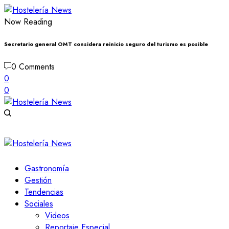
Now Reading
Secretario general OMT considera reinicio seguro del turismo es posible
0 Comments
0
0
Gastronomía
Gestión
Tendencias
Sociales
Videos
Reportaje Especial