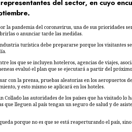
 representantes del sector, en cuyo encu
eptiembre.
abrirlas o anun­ciar tarde las medidas.
 industria turística debe prepararse porque los visitantes 
ía.
ntre los que se incluyen hoteleros, agencias de viajes, asoc
imeneas evaluó el plan que se ejecutará a partir del próxim
sar con la pren­sa, pruebas aleatorias en los aeropuertos d
iento, y es­to mismo se aplicará en los hoteles.
gún Collado las au­toridades de los países que ha visitado l
ristas que lleguen al país tengan un seguro de salud y de as
 queda porque no es que se está reaperturan­do el país, sino