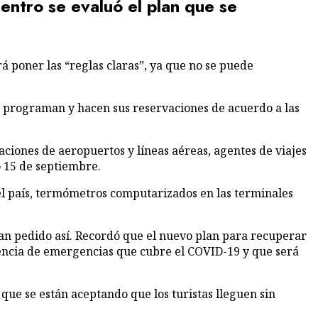
entro se evaluó el plan que se
se progra­man y hacen sus reserva­ciones de acuerdo a las
iaciones de aeropuertos y líneas aé­reas, agentes de viajes
o 15 de septiembre.
el país, termómetros computa­rizados en las termina­les
o han pedido así. Recordó que el nuevo plan para recuperar
istencia de emergen­cias que cubre el COVID-19 y que será
 que se están aceptando que los turistas lleguen sin