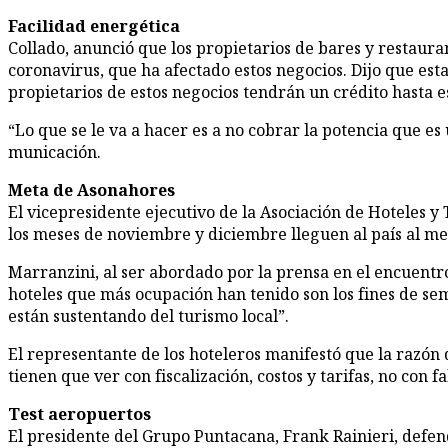
Facilidad energética
Collado, anunció que los propietarios de bares y res­taura
coronavirus, que ha afectado estos negocios. Dijo que est
propietarios de estos negocios tendrán un crédito hasta e
“Lo que se le va a hacer es a no cobrar la potencia que es u
municación.
Meta de Asonahores
El vicepresidente ejecutivo de la Asociación de Hote­les 
los meses de noviembre y diciembre lleguen al país al men
Marranzini, al ser aborda­do por la prensa en el en­cuentr
hoteles que más ocupación han tenido son los fines de se
es­tán sustentando del turismo local”.
El representante de los ho­teleros manifestó que la ra­zón
tienen que ver con fiscalización, costos y tari­fas, no con f
Test aeropuertos
El presidente del Grupo Puntacana, Frank Rainie­ri, defend