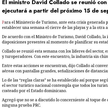
El ministro David Collado se reunió con
ejecutará a partir del próximo 15 de s
Para el Ministerio de Turis­mo, ante esta crisis gene­rada por la pandemia del coronavirus, una de sus prioridades será poner las “reglas claras”, ya que no se puede
establecer una se­mana el cierre de las playas y a la otra 
De acuerdo con el Minis­tro de Turismo, David Co­llado, la
disposiciones presentes al momento de planificar su estad
Collado se reunió esta semana con los líderes del sector, e
y turoperadores. Con es­te encuentro, la indus­tria sin ch
Entre estas acciones se encuentran, dijo Collado al conver
aéreas con pantallas grandes, señalizaciones de distanciam
Lo de las “reglas claras” se ha establecido así por­que se
el sec­tor turístico nacional con­templa que todos los tu­
costeado por el Estado dominicano.
Agregó que no se a discu­tido lo concerniente al to­que de
ninguna prueba PRC.