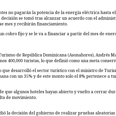
ntes no pagarán la po­tencia de la energía eléc­trica hasta 
a decisión se to­mó tras alcanzar un acuer­do con el admini
se mes y reci­birán financiamiento.
n cobro fijo y se le va a fi­nanciar a partir del mes de ener
y Turismo de República Dominicana (Asonahores), Andrés Mar
os 400,000 turistas, lo que de­finió como una meta con­ser
o que desarrolló el sector turístico con el minis­tro de Tur
mana con un 35% y de este monto so­lo el 8% pertenece a tu
 de que algunos hoteles hayan abierto y vuelto a ce­rrar du
alta de movi­miento.
ió la decisión del gobierno de realizar prue­bas aleatorias