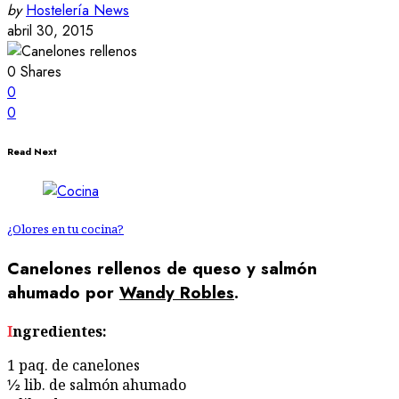
by
Hostelería News
abril 30, 2015
0
Shares
0
0
Read Next
¿Olores en tu cocina?
Canelones rellenos de queso y salmón
ahumado por
Wandy Robles
.
Ingredientes:
1 paq. de canelones
½ lib. de salmón ahumado