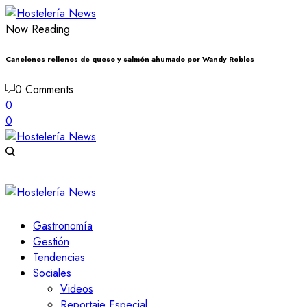
Now Reading
Canelones rellenos de queso y salmón ahumado por Wandy Robles
0 Comments
0
0
Gastronomía
Gestión
Tendencias
Sociales
Videos
Reportaje Especial