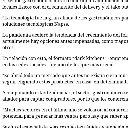
El sector gastronómico mostró una rápida adaptación a las dificultades provocadas por la pandemia de coronavirus y respondió a las limitaciones para la apertura de los
locales físicos con el crecimiento del delivery y el take ou
“La tecnología fue la gran aliada de los gastronómicos p
soluciones tecnológicas Napse.
La pandemia aceleró la tendencia del crecimiento del form
actualmente hay opciones antes impensadas, como tragos, 
otros.
En relación con esto, el formato “dark kitchens” -empren
en las redes sociales- fue uno de los que más creció.
“Se abrió todo un mercado que antes no existía o era much
seguir eligiendo estos productos ‘en casa’ en determinada
Acompañando estas tendencias, el sector gastronómico se vo
aliados para captar compradores, por lo que los comercia
“Muchos sectores en el último año se volcaron al comercio
potencial para generar más ventas pero hay que saber a
Según el especialista, «las respuestas rápidas y atenció