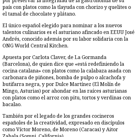
por preservar la integridad de la gastronomía de su
país con platos como la tlayuda con chorizo y quelites o
el tamal de chocolate y plátano.
El único español elegido para nominar a los nuevos
talentos culinarios es el asturiano afincado en EEUU José
Andrés, conocido además por su labor solidaria con la
ONG World Central Kitchen.
Apuesta por Carlota Claver, de La Gormanda
(Barcelona), de quien dice que «está redefiniendo la
cocina catalana» con platos como la calabaza asada con
carbonara de piñones, bomba de pulpo o alcachofa y
butifarra negra, y por Dulce Martínez (El Molín de
Mingo, Asturias) por ahondar en las raíces asturianas
con platos como el arroz con pitu, tortos y verdinas con
bacalao.
También por el legado de los grandes cocineros
españoles de la creatividad, expresado en discípulos
como Víctor Moreno, de Moreno (Caracas) y Aitor
Zabala (Somni, California).