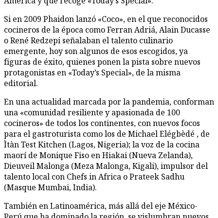
América y que recoge «Today’s Special».
Si en 2009 Phaidon lanzó «Coco», en el que reconocidos
cocineros de la época como Ferran Adriá, Alain Ducasse
o René Redzepi señalaban el talento culinario
emergente, hoy son algunos de esos escogidos, ya
figuras de éxito, quienes ponen la pista sobre nuevos
protagonistas en «Today’s Special», de la misma
editorial.
En una actualidad marcada por la pandemia, conforman
una «comunidad resiliente y apasionada de 100
cocineros» de todos los continentes, con nuevos focos
para el gastroturista como los de Michael Elégbèdé , de
Ìtàn Test Kitchen (Lagos, Nigeria); la voz de la cocina
maorí de Monique Fiso en Hiakai (Nueva Zelanda),
Dieuveil Malonga (Meza Malonga, Kigali), impulsor del
talento local con Chefs in Africa o Prateek Sadhu
(Masque Mumbai, India).
También en Latinoamérica, más allá del eje México-
Perú que ha dominado la región, se vislumbran nuevos