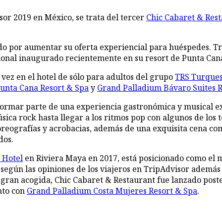
sor 2019 en México, se trata del tercer
Chic Cabaret & Res
o por aumentar su oferta experiencial para huéspedes. Tra
cional inaugurado recientemente en su resort de Punta Can
vez en el hotel de sólo para adultos del grupo
TRS Turques
unta Cana Resort & Spa
y
Grand Palladium Bávaro Suites R
a formar parte de una experiencia gastronómica y musical ex
úsica rock hasta llegar a los ritmos pop con algunos de lo
reografías y acrobacias, además de una exquisita cena com
dos.
 Hotel
en Riviera Maya en 2017, está posicionado como el 
 según las opiniones de los viajeros en TripAdvisor además
a gran acogida, Chic Cabaret & Restaurant fue lanzado pos
nto con
Grand Palladium Costa Mujeres Resort & Spa
.