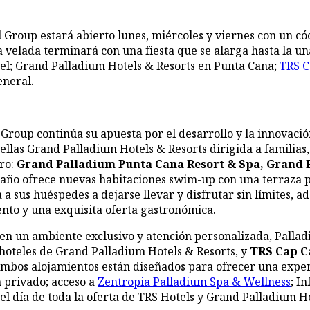
Group estará abierto lunes, miércoles y viernes con un cóct
La velada terminará con una fiesta que se alarga hasta la u
el; Grand Palladium Hotels & Resorts en Punta Cana;
TRS C
eneral.
roup continúa su apuesta por el desarrollo y la innovación
llas Grand Palladium Hotels & Resorts dirigida a familias,
aro:
Grand Palladium Punta Cana Resort & Spa, Grand P
 año ofrece nuevas habitaciones swim-up con una terraza 
 a sus huéspedes a dejarse llevar y disfrutar sin límites, a
to y una exquisita oferta gastronómica.
 en un ambiente exclusivo y atención personalizada, Palla
 hoteles de Grand Palladium Hotels & Resorts, y
TRS Cap C
mbos alojamientos están diseñados para ofrecer una experi
 privado; acceso a
Zentropia Palladium Spa & Wellness
; I
el día de toda la oferta de TRS Hotels y Grand Palladium H