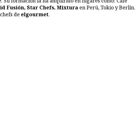
e. Su formación la ha adquirido en lugares como: Café
d Fusión, Star Chefs, Mixtura
en Perú, Tokio y Berlín.
 chefs de
elgourmet
.