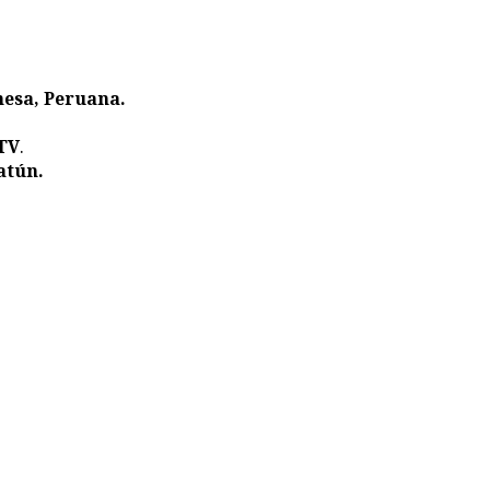
nesa, Peruana.
 TV
.
atún.