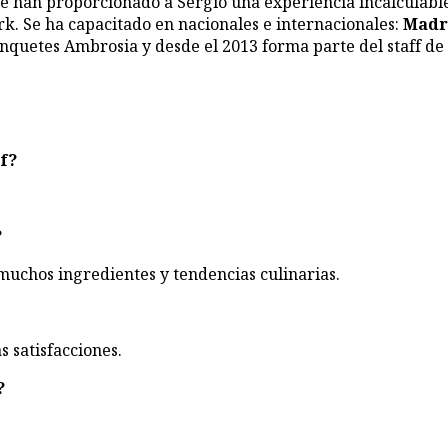
 le han proporcionado a Sergio una experiencia incalculabl
rk. Se ha capacitado en nacionales e internacionales:
Madri
anquetes Ambrosia y desde el 2013 forma parte del staff de
ef?
?
uchos ingredientes y tendencias culinarias.
s satisfacciones.
?